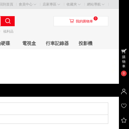
回到首頁
會員中心
店家專區
收藏夾
網站導航
0
󰃦
我的購物車
卡
福利品
動硬碟
電視盒
行車記錄器
投影機
購
物
車
0