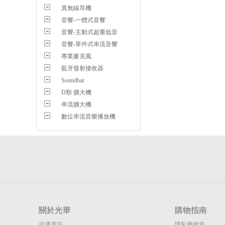
真無線耳機
音響-一體式音響
音響-主動式超重低音
音響-單件式串流音響
專業麥克風
藍牙發射接收器
Soundbar
D類 擴大機
串流擴大機
數位串流音樂播放機
關於光華
購物指南
交通資訊
隱私權政策