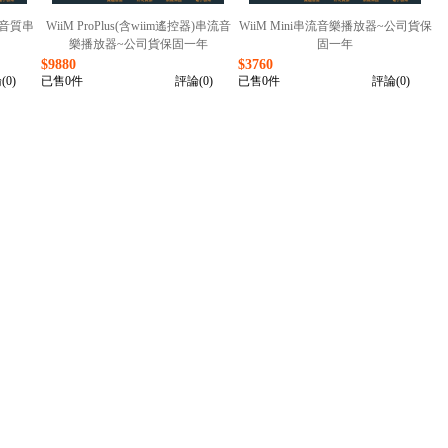
高音質串
WiiM ProPlus(含wiim遙控器)串流音
WiiM Mini串流音樂播放器~公司貨保
樂播放器~公司貨保固一年
固一年
$9880
$3760
(0)
已售0件
評論(0)
已售0件
評論(0)