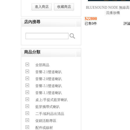
進入商店
收藏商店
BLUESOUND NODE 無線
流播放機
$22800
店內搜尋
已售0件
評論
商品分類
全部商品
音響-2.1聲道喇叭
音響-2.0聲道喇叭
音響-5.1聲道喇叭
音響-1.1聲道喇叭
桌上/手提式藍芽喇叭
藍芽攜帶式喇叭
二手/福利品出清品
促銷活動專區
配件或線材