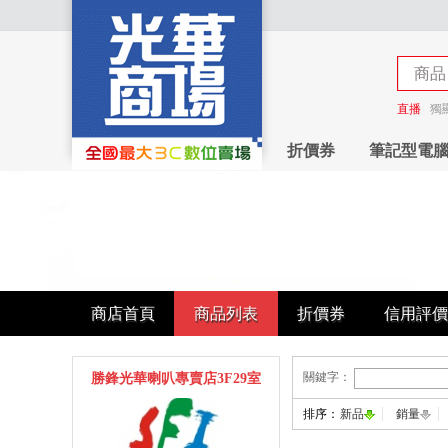
商品
商店
直播
獨
折價券
筆記型電
商店首頁
商品列表
折價券
信用評價
關鍵字：
勝鋒光華喇叭專賣店3F29室
排序：
新品
銷量