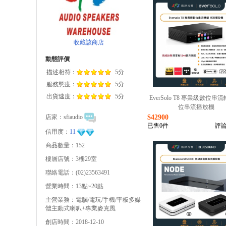
收藏該商店
動態評價
描述相符：
5分
服務態度：
5分
出貨速度：
5分
EverSolo T8 專業級數位串
位串流播放機
店家：
sfiaudio
$42900
已售0件
評論
信用度：
11
商品數量：152
樓層店號：3樓29室
聯絡電話：(02)23563491
營業時間：13點~20點
主營業務：電腦/電玩/手機/平板多媒
體主動式喇叭+專業麥克風
創店時間：2018-12-10