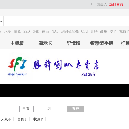
Hi
請登入
註冊會員
顯
水冷
電競
SSD
護眼
曲面
NAS
網路攝影機
CPU
縮時
商用
雙卡
充值
腦
主機板
顯示卡
記憶體
智慧型手機
行
售價：
到
搜尋
人氣
售價
收藏