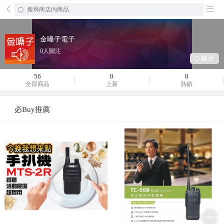
󰄕
󰂦
金嗓子電子
0人關注
󰀾關注
56
0
0
全部商品
上新
熱銷
必Buy推薦