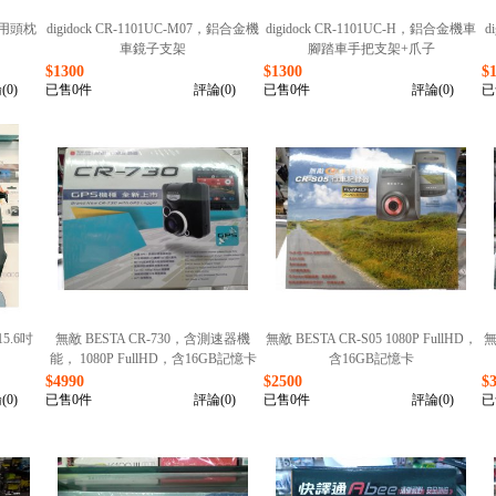
汽車用頭枕
digidock CR-1101UC-M07，鋁合金機
digidock CR-1101UC-H，鋁合金機車
d
車鏡子支架
腳踏車手把支架+爪子
$1300
$1300
$
(0)
已售0件
評論(0)
已售0件
評論(0)
已
.6吋
無敵 BESTA CR-730，含測速器機
無敵 BESTA CR-S05 1080P FullHD，
無
能， 1080P FullHD，含16GB記憶卡
含16GB記憶卡
$4990
$2500
$
(0)
已售0件
評論(0)
已售0件
評論(0)
已