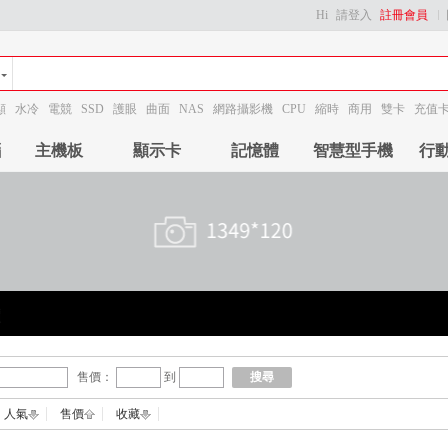
Hi
請登入
註冊會員
顯
水冷
電競
SSD
護眼
曲面
NAS
網路攝影機
CPU
縮時
商用
雙卡
充值
腦
主機板
顯示卡
記憶體
智慧型手機
行
售價：
到
搜尋
人氣
售價
收藏