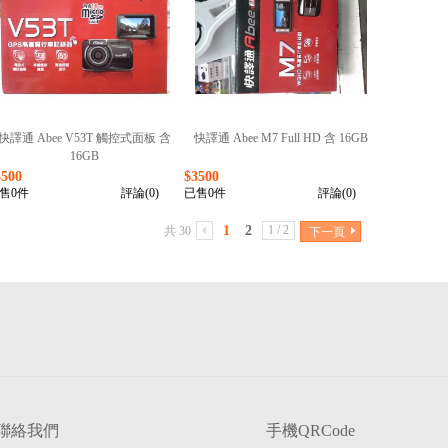
快譯通 Abee V53T 觸控式面板 含
快譯通 Abee M7 Full HD 含 16GB
16GB
4500
$3500
售0件
評論(0)
已售0件
評論(0)
1
2
1 / 2
共 30
下一頁
聯絡我們
手機QRCode