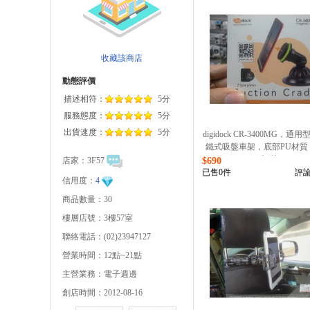
收藏該商店
動態評價
描述相符：
5分
服務態度：
5分
出貨速度：
5分
digidock CR-3400MG，通
鐵式吸盤車架，底部PU材質
加黏
店家：
3F57
$690
已售0件
評論
信用度：
4
商品數量：30
樓層店號：3樓57室
聯絡電話：(02)23947127
營業時間：12點~21點
主營業務：電子週邊
創店時間：2012-08-16