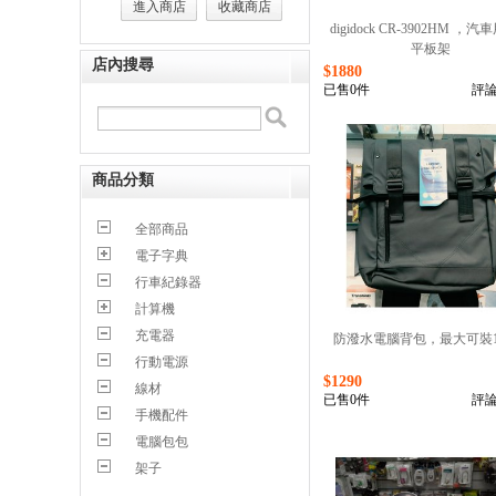
進入商店
收藏商店
digidock CR-3902HM ，
平板架
店內搜尋
$1880
已售0件
評論
商品分類
全部商品
電子字典
行車紀錄器
計算機
充電器
防潑水電腦背包，最大可裝15
行動電源
$1290
線材
已售0件
評論
手機配件
電腦包包
架子