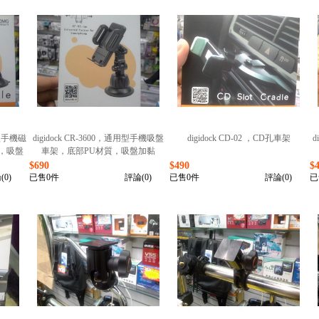
用型手機磁
digidock CR-3600，通用型手機吸盤
digidock CD-02 ，CD孔車架
d
，吸盤
車架，底部PU材質，吸盤加黏
$690
$490
$
(0)
已售0件
評論(0)
已售0件
評論(0)
已