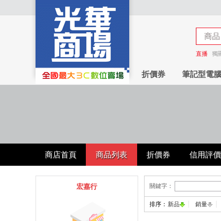
商品
商店
直播
獨
折價券
筆記型電
商店首頁
商品列表
折價券
信用評價
關鍵字：
宏嘉行
排序：
新品
銷量