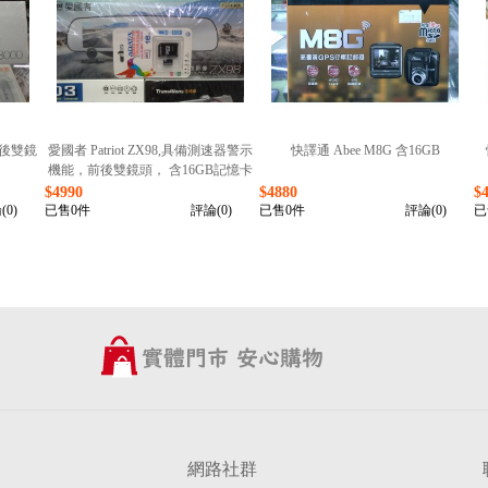
0前後雙鏡
愛國者 Patriot ZX98,具備測速器警示
快譯通 Abee M8G 含16GB
機能，前後雙鏡頭， 含16GB記憶卡
$4990
$4880
$
(0)
已售0件
評論(0)
已售0件
評論(0)
已
網路社群