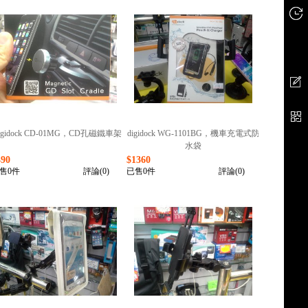
igidock CD-01MG，CD孔磁鐵車架
digidock WG-1101BG，機車充電式防
水袋
490
$1360
售0件
評論(0)
已售0件
評論(0)