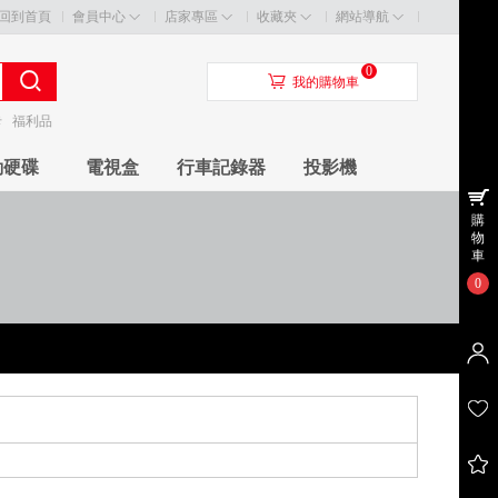
回到首頁
會員中心
店家專區
收藏夾
網站導航
0
󰃦
我的購物車
卡
福利品
動硬碟
電視盒
行車記錄器
投影機
購
物
車
0