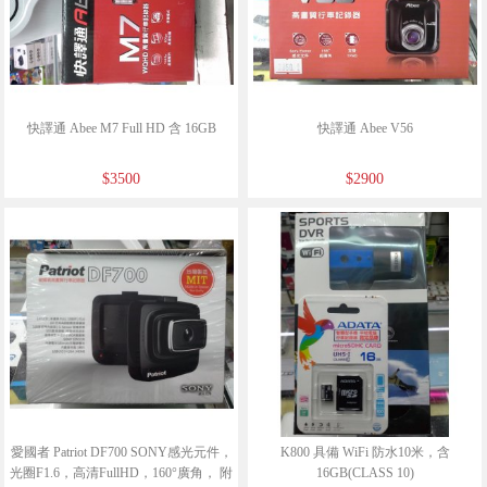
快譯通 Abee M7 Full HD 含 16GB
快譯通 Abee V56
$3500
$2900
愛國者 Patriot DF700 SONY感光元件，
K800 具備 WiFi 防水10米，含
光圈F1.6，高清FullHD，160°廣角， 附
16GB(CLASS 10)