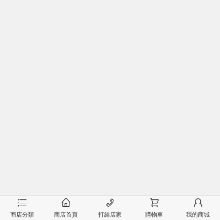
󰂦
󰂠
󰄫
󰂟
󰂢
商店分類
商店首頁
打給店家
購物車
我的商城