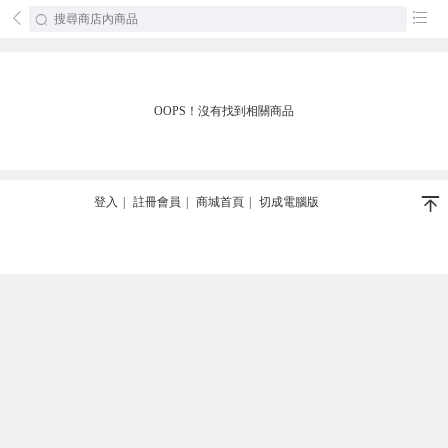
󰄕
󰂦
OOPS！沒有找到相關商品
󰄬
登入
|
註冊會員
|
商城首頁
|
切成電腦版