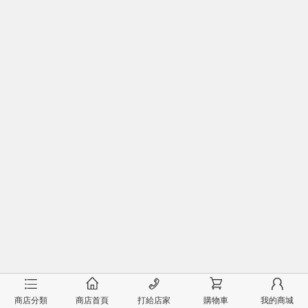
󰂦
󰂠
󰄫
󰂟
󰂢
商店分類
商店首頁
打給店家
購物車
我的商城