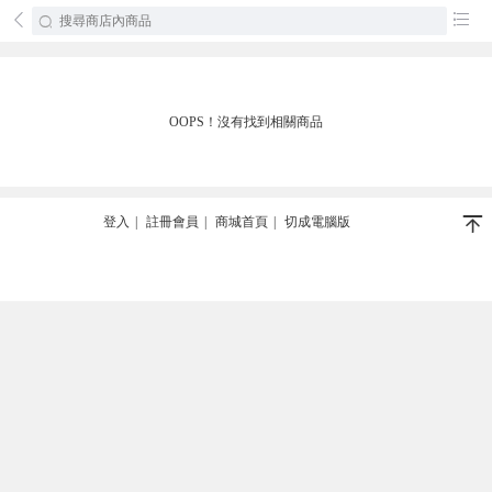
󰄕
󰂦
OOPS！沒有找到相關商品
󰄬
登入
|
註冊會員
|
商城首頁
|
切成電腦版