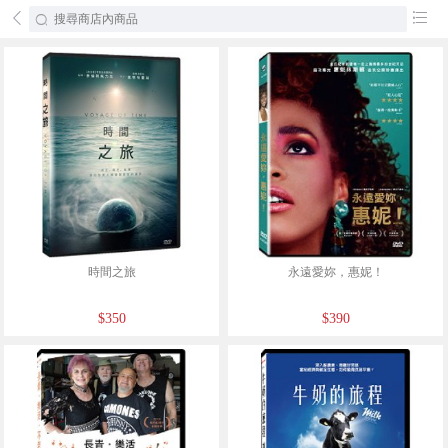
󰄕
󰂦
時間之旅
永遠愛妳，惠妮！
$350
$390