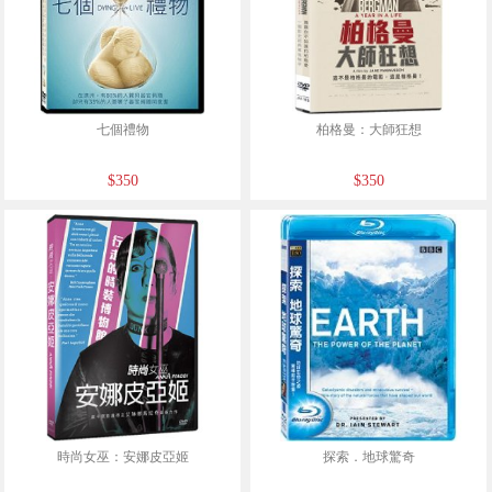
七個禮物
柏格曼：大師狂想
$350
$350
時尚女巫：安娜皮亞姬
探索．地球驚奇