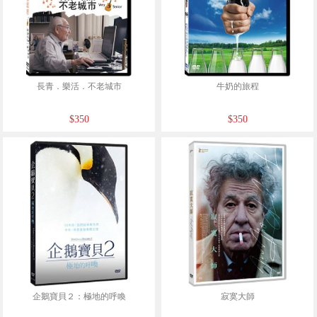
長青．樂活．不老城市
牛奶的旅程
$350
$350
企鵝寶貝２：極地的呼喚
寂寞大師