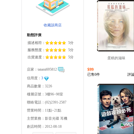
收藏該商店
動態評價
描述相符：
5分
服務態度：
5分
出貨速度：
5分
蛋糕的滋味
店家：
tatami695812
$99
已售0件
評論
信用度：
3
商品數量：3226
樓層店號：3樓96~98室
聯絡電話：(02)2391-2587
營業時間：11點~21點
主營業務：影音光碟 耳機
創店時間：2012-08-18