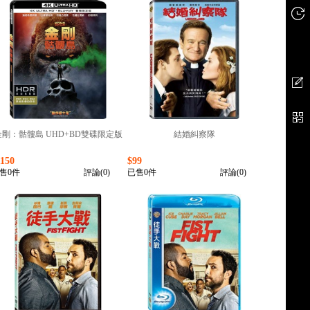
金剛：骷髏島 UHD+BD雙碟限定版
結婚糾察隊
1150
$99
售0件
評論(0)
已售0件
評論(0)