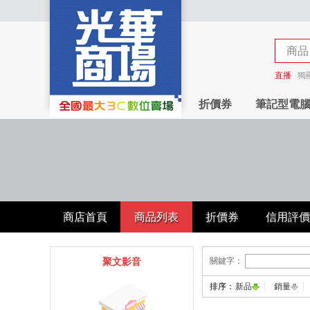
商品
商店
直播
獨
折價券
筆記型電
商店首頁
商品列表
折價券
信用評價
關鍵字：
聚文影音
排序：
新品
銷量