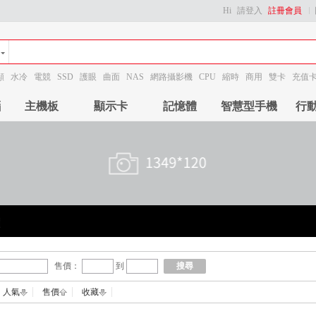
Hi
請登入
註冊會員
顯
水冷
電競
SSD
護眼
曲面
NAS
網路攝影機
CPU
縮時
商用
雙卡
充值
腦
主機板
顯示卡
記憶體
智慧型手機
行
售價：
到
搜尋
人氣
售價
收藏