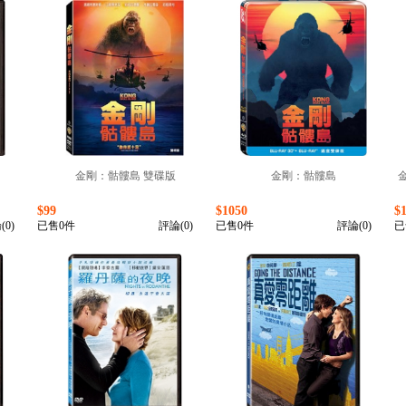
金剛：骷髏島 雙碟版
金剛：骷髏島
$99
$1050
$
(0)
已售0件
評論(0)
已售0件
評論(0)
已