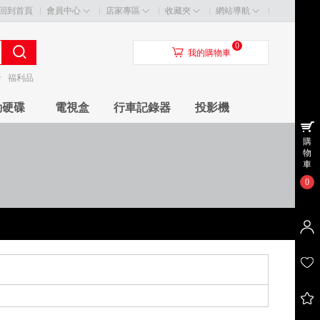
回到首頁
會員中心
店家專區
收藏夾
網站導航
0
󰃦
我的購物車
卡
福利品
動硬碟
電視盒
行車記錄器
投影機
購
物
車
0