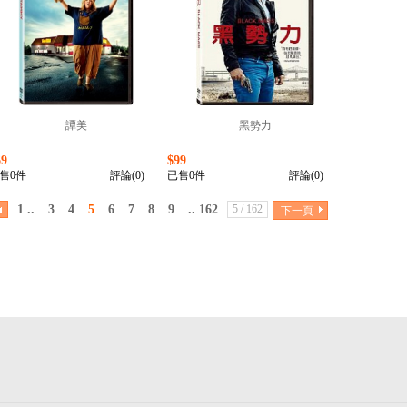
譚美
黑勢力
69
$99
售0件
評論(0)
已售0件
評論(0)
1 ..
3
4
5
6
7
8
9
.. 162
5 / 162
下一頁