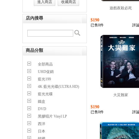
進入商店
收藏商店
遊戲夜殺必死
店內搜尋
$190
已售0件
評論
商品分類
全部商品
UHD促銷
藍光199
4K 藍光光碟(ULTRA HD)
藍光光碟
大災難家
鐵盒
$190
DVD
已售0件
評論
黑膠唱片 Vinyl LP
西洋
日本
韓國