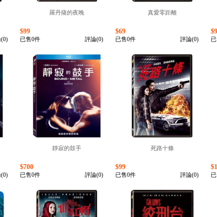
羅丹薩的夜晚
真愛零距離
$99
$69
$
(0)
已售0件
評論(0)
已售0件
評論(0)
已
靜寂的鼓手
死路十條
$700
$99
$
(0)
已售0件
評論(0)
已售0件
評論(0)
已