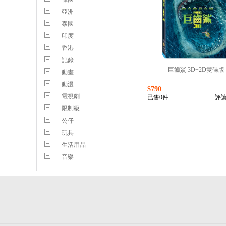
亞洲
泰國
印度
香港
記錄
巨齒鯊 3D+2D雙碟版
動畫
動漫
$790
電視劇
已售0件
評論
限制級
公仔
玩具
生活用品
音樂