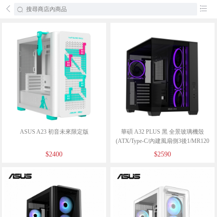
󰄕
󰂦
ASUS A23 初音未來限定版
華碩 A32 PLUS 黑 全景玻璃機殼
(ATX/Type-C/內建風扇側3後1/MR120
ARGB風扇/雙艙式設計/顯卡420mm/塔
$2400
$2590
散165mm)