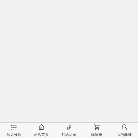
󰂦
󰂠
󰄫
󰂟
󰂢
商店分類
商店首頁
打給店家
購物車
我的商城