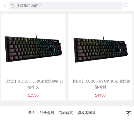
󰄕
󰂦
【技嘉】AORUS K1 RGB電競鍵盤-紅
【技嘉】AORUS K9 OPTICAL電競鍵
軸/中文
盤-青軸
$3990
$4490
󰄬
登入
|
註冊會員
|
商城首頁
|
切成電腦版