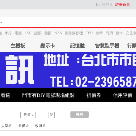
Hi
請登入
註冊會員
顯
水冷
電競
SSD
護眼
曲面
NAS
網路攝影機
CPU
縮時
商用
雙卡
充值
腦
主機板
顯示卡
記憶體
智慧型手機
行
及看這
門市有DIY電腦現場組裝
折價券
信用評價
售價：
到
搜尋
人氣
售價
收藏