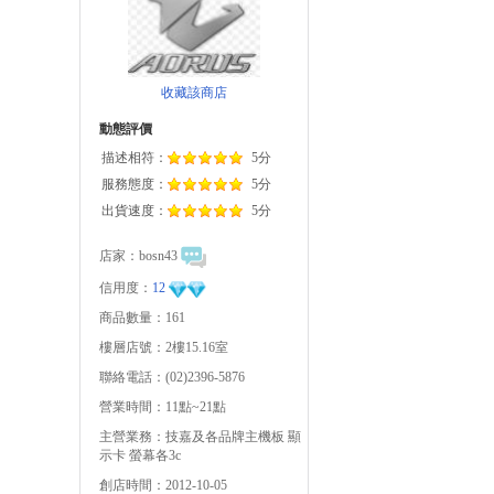
收藏該商店
動態評價
描述相符：
5分
服務態度：
5分
出貨速度：
5分
店家：
bosn43
信用度：
12
商品數量：161
樓層店號：2樓15.16室
聯絡電話：(02)2396-5876
營業時間：11點~21點
主營業務：技嘉及各品牌主機板 顯
示卡 螢幕各3c
創店時間：2012-10-05