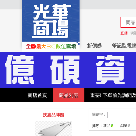
商品
商店
直播
獨
折價券
筆記型電
商店首頁
商品列表
重要! 下單前先詢問
關鍵字：
技嘉品牌館
排序：
新品
銷量