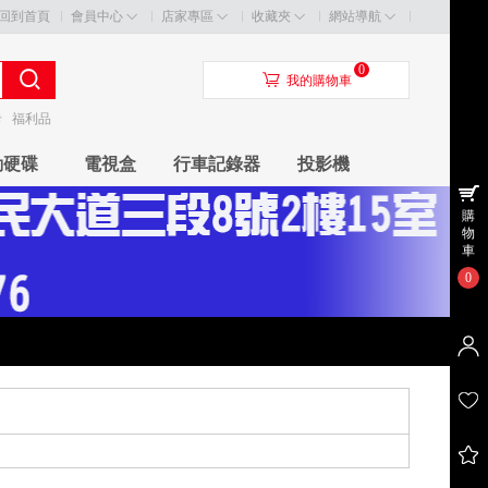
回到首頁
會員中心
店家專區
收藏夾
網站導航
0
󰃦
我的購物車
卡
福利品
動硬碟
電視盒
行車記錄器
投影機
購
物
車
0