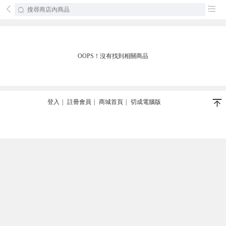
󰄕
󰂦
OOPS！沒有找到相關商品
󰄬
登入
|
註冊會員
|
商城首頁
|
切成電腦版