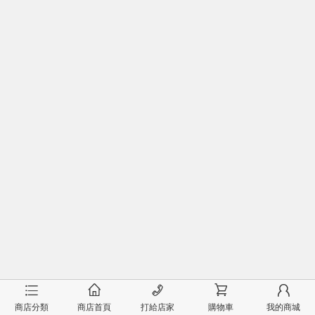
󰂦
󰂠
󰄫
󰂟
󰂢
商店分類
商店首頁
打給店家
購物車
我的商城