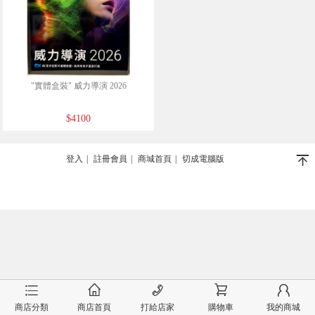
"實體盒裝" 威力導演 2026
$4100
󰄬
登入
|
註冊會員
|
商城首頁
|
切成電腦版
󰂦
󰂠
󰄫
󰂟
󰂢
商店分類
商店首頁
打給店家
購物車
我的商城