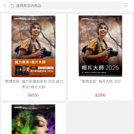
󰄕
󰂦
"實體盒裝" 威力影像創意包 2026 威力
"實體盒裝" 相片大師 2026
導演+相片大師
$4950
$2890