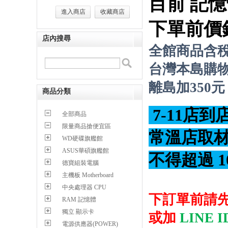
目前 記憶
進入商店
收藏商店
下單前價
店內搜尋
全館商品含
台灣本島購物
離島加350元
商品分類
7-11店到
全部商品
限量商品搶便宜區
常溫店取材積
WD硬碟旗艦館
ASUS華碩旗艦館
不得超過 1
德寶組裝電腦
主機板 Motherboard
中央處理器 CPU
下訂單前請
RAM 記憶體
獨立 顯示卡
或加
LINE I
電源供應器(POWER)