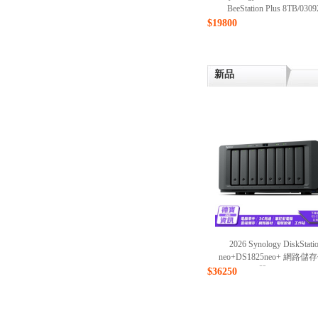
BeeStation Plus 8TB/0309
$19800
新品
2026 Synology DiskStati
neo+DS1825neo+ 網路儲
器/080926
$36250