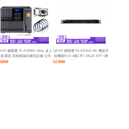
NAP 威聯通 TL-D1600S 16bay 桌上
QNAP 威聯通 TS-431XeU-8G 機架式
型多通道 高效能儲存擴充設備 公司
短機箱NAS 4核CPU 10GeE SFP+ 網
貨/080926
路硬碟 NAS /080926
48880
$23800