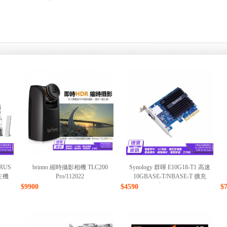
RUS
brinno 縮時攝影相機 TLC200
Synology 群暉 E10G18-T1 高速
 主機
Pro/112022
10GBASE-T/NBASE-T 擴充
卡/011426
$9900
$4590
$