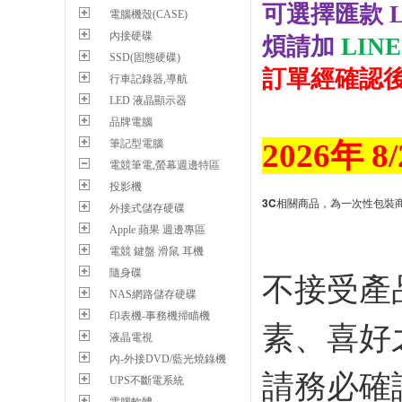
可選擇匯款 L
電腦機殼(CASE)
內接硬碟
煩請加
LIN
SSD(固態硬碟)
訂單經確認
行車記錄器,導航
LED 液晶顯示器
品牌電腦
2026年 
筆記型電腦
電競筆電,螢幕週邊特區
投影機
3C相關商品，為一次性包裝
外接式儲存硬碟
Apple 蘋果 週邊專區
電競 鍵盤 滑鼠 耳機
不接受產
隨身碟
NAS網路儲存硬碟
印表機-事務機掃瞄機
素、喜好
液晶電視
內-外接DVD/藍光燒錄機
請務必確
UPS不斷電系統