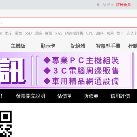
Hi
請登入
註冊會員
顯
水冷
電競
SSD
護眼
曲面
NAS
網路攝影機
CPU
縮時
商用
雙卡
充值
腦
主機板
顯示卡
記憶體
智慧型手機
行
！
發票開立說明
估價單
折價券
信用評價