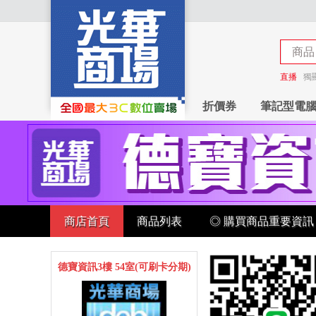
商品
商店
直播
獨
折價券
筆記型電
商店首頁
商品列表
◎ 購買商品重要資訊
德寶資訊3樓 54室(可刷卡分期)