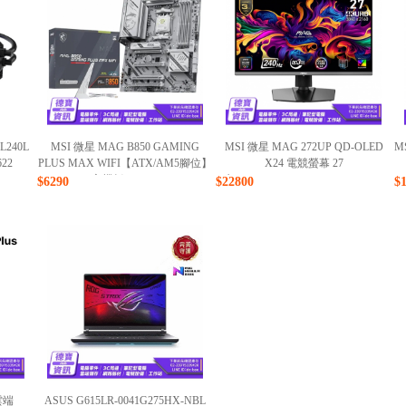
ML240L
MSI 微星 MAG B850 GAMING
MSI 微星 MAG 272UP QD-OLED
M
22
PLUS MAX WIFI【ATX/AM5腳位】
X24 電競螢幕 27
主機板/040426
吋/240Hz/0.03/4K/QD-OLED/062726
$6290
$22800
$
雲端
ASUS G615LR-0041G275HX-NBL