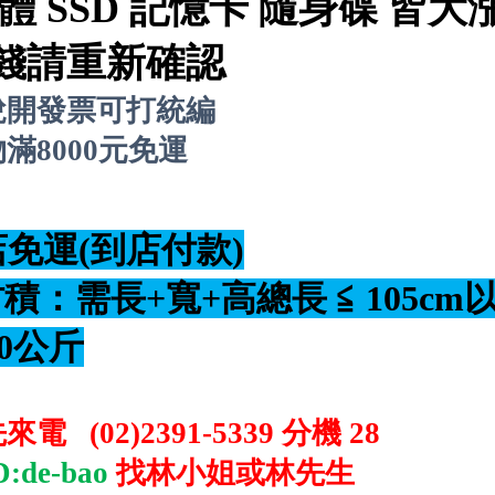
體 SSD 記憶卡 隨身碟 皆大
錢請重新確認
稅開發票可打統編
滿8000元免運
店免運(到店付款)
：需長+寬+高總長 ≦ 105cm以
0公斤
先來電
(02)2391-5339 分機 28
D:de-bao
找林小姐或林先生