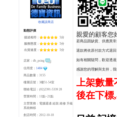
收藏該商店
動態評價
親愛的顧客您
描述相符：
5分
若商品因缺貨、供應異常
服務態度：
5分
出貨速度：
5分
退款將依原付款方式退回
如有相關疑問，歡迎透過
店家：
db_pcing
信用度：
1484
感謝您的理解與支持，我
商品數量：3155
上架數量
樓層店號：3樓51-54室
聯絡電話：(02)2391-5339 28
後在下標,
營業時間：11點~21點
主營業務：電腦週邊 組裝 維修 升級
系統轉移
創店時間：2012-10-18