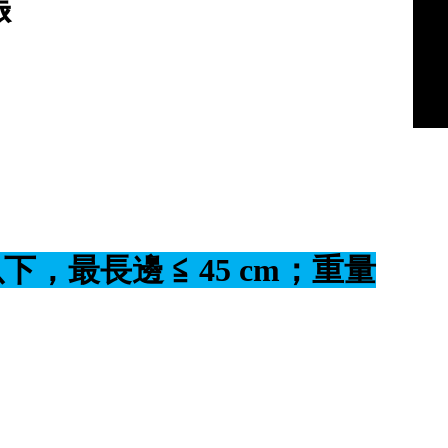
漲
下，最長邊 ≦ 45 cm；重量