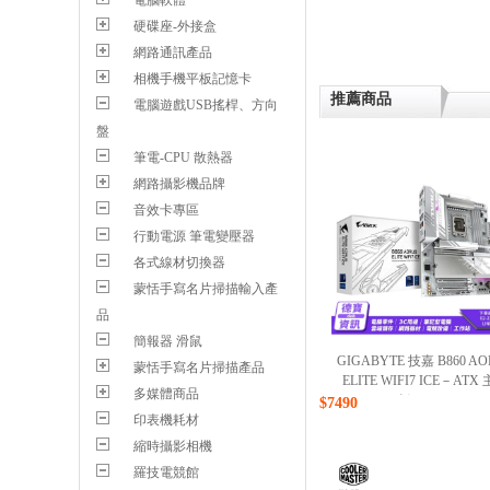
電腦軟體
硬碟座-外接盒
網路通訊產品
相機手機平板記憶卡
推薦商品
電腦遊戲USB搖桿、方向
盤
筆電-CPU 散熱器
網路攝影機品牌
音效卡專區
行動電源 筆電變壓器
各式線材切換器
蒙恬手寫名片掃描輸入產
品
簡報器 滑鼠
GIGABYTE 技嘉 B860 AO
蒙恬手寫名片掃描產品
ELITE WIFI7 ICE－ATX
多媒體商品
板/051725
$7490
印表機耗材
縮時攝影相機
羅技電競館