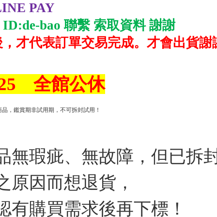
INE PAY
E ID:de-bao 聯繫 索取資料 謝謝
後
，
才代表訂單交易完成。才會出貨謝
8/25 全館公休
商品，鑑賞期非試用期，不可拆封試用！
品無瑕疵、無故障，但已拆
之原因而想退貨，
認有購買需求後再下標
！