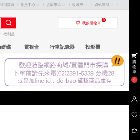
回到首頁
會員中心
店家專區
收藏夾
網站導航
0
󰃦
我的購物車
卡
福利品
動硬碟
電視盒
行車記錄器
投影機
購
物
車
0