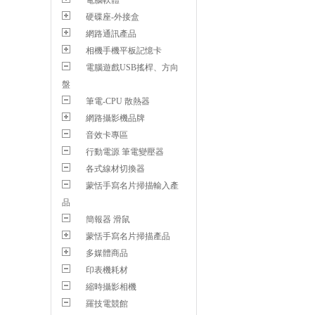
電腦軟體
硬碟座-外接盒
網路通訊產品
相機手機平板記憶卡
電腦遊戲USB搖桿、方向
盤
筆電-CPU 散熱器
網路攝影機品牌
音效卡專區
行動電源 筆電變壓器
各式線材切換器
蒙恬手寫名片掃描輸入產
品
簡報器 滑鼠
蒙恬手寫名片掃描產品
多媒體商品
印表機耗材
縮時攝影相機
羅技電競館