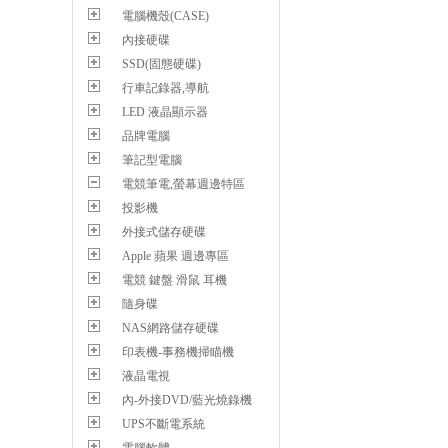
電腦機殼(CASE)
內接硬碟
SSD(固態硬碟)
行車記錄器,導航
LED 液晶顯示器
品牌電腦
筆記型電腦
電競筆電,螢幕週邊特區
投影機
外接式儲存硬碟
Apple 蘋果 週邊專區
電競 鍵盤 滑鼠 耳機
隨身碟
NAS網路儲存硬碟
印表機-事務機掃瞄機
液晶電視
內-外接DVD/藍光燒錄機
UPS不斷電系統