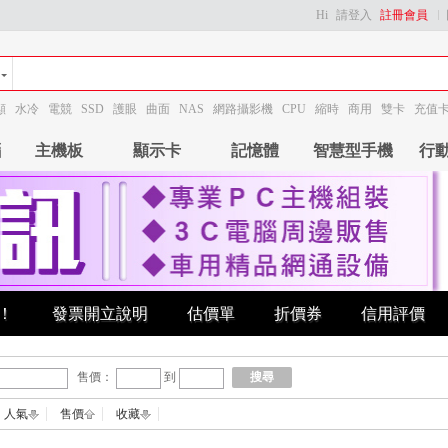
Hi
請登入
註冊會員
顯
水冷
電競
SSD
護眼
曲面
NAS
網路攝影機
CPU
縮時
商用
雙卡
充值
腦
主機板
顯示卡
記憶體
智慧型手機
行
！
發票開立說明
估價單
折價券
信用評價
售價：
到
搜尋
人氣
售價
收藏