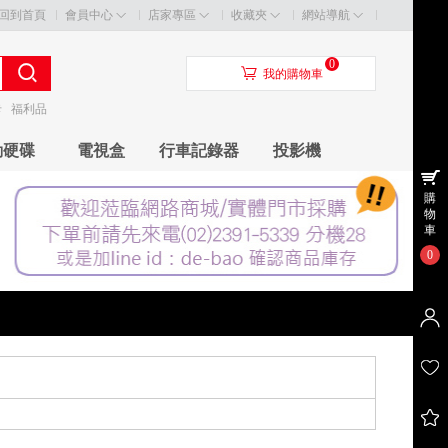
回到首頁
會員中心
店家專區
收藏夾
網站導航
0
󰃦
我的購物車
卡
福利品
動硬碟
電視盒
行車記錄器
投影機
購
物
車
0