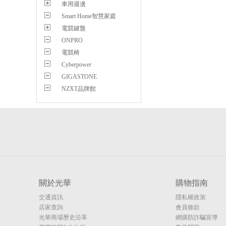
車用週邊
Smart Home智慧家庭
電競鍵盤
ONPRO
電競椅
Cyberpower
GIGASTONE
NZXT品牌館
關於光華
購物指南
交通資訊
隱私權政策
店家查詢
會員條款
光華商場歷史沿革
網購防詐騙宣導