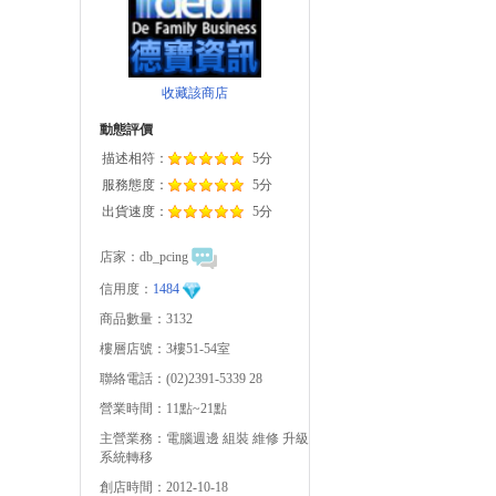
收藏該商店
動態評價
描述相符：
5分
服務態度：
5分
出貨速度：
5分
店家：
db_pcing
信用度：
1484
商品數量：3132
樓層店號：3樓51-54室
聯絡電話：(02)2391-5339 28
營業時間：11點~21點
主營業務：電腦週邊 組裝 維修 升級
系統轉移
創店時間：2012-10-18