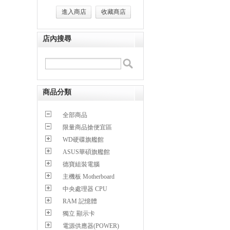
進入商店
收藏商店
店內搜尋
商品分類
全部商品
限量商品搶便宜區
WD硬碟旗艦館
ASUS華碩旗艦館
德寶組裝電腦
主機板 Motherboard
中央處理器 CPU
RAM 記憶體
獨立 顯示卡
電源供應器(POWER)