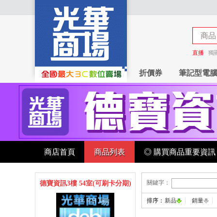
商品
商店
直播
獨
折價券
筆記型電
商店首頁
商品列表
◎ 購買商品重要資訊
關鍵字：
德寶資訊3樓 54室(可刷卡分期)
排序：
新品
銷量