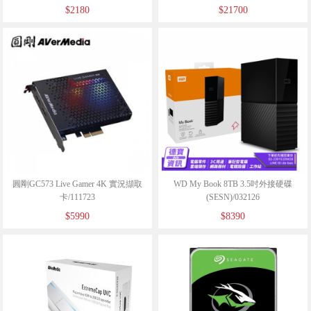
$2180
$21700
圓剛GC573 Live Gamer 4K 實況擷取
WD My Book 8TB 3.5吋外接硬碟
卡/111723
(SESN)/032126
$5990
$8390