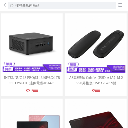
󰄕
󰂦
INTEL NUC 13 PRO(I5-1340P/8G/1TB
ASUS華碩 Cobble【ESD-A1A】M.2
SSD Win11H 迷你電腦/051426
SSD外接盒/USB3.2Gen2/雙
模/IP55/0401025
$21900
$900