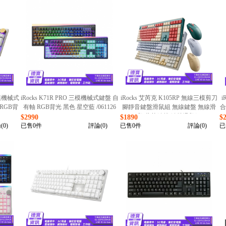
三模機械式
iRocks K71R PRO 三模機械式鍵盤 自
iRocks 艾芮克 K105RP 無線三模剪刀
i
RGB背
有軸 RGB背光 黑色 星空藍 /061126
腳靜音鍵盤滑鼠組 無線鍵盤 無線滑
合
鼠 藍芽鍵盤 鍵盤滑鼠組
$2990
$1890
$
(0)
已售0件
評論(0)
已售0件
評論(0)
已