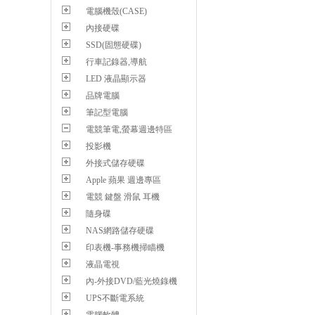
電腦機殼(CASE)
內接硬碟
SSD(固態硬碟)
行車記錄器,導航
LED 液晶顯示器
品牌電腦
筆記型電腦
電競筆電,螢幕週邊特區
投影機
外接式儲存硬碟
Apple 蘋果 週邊專區
電競 鍵盤 滑鼠 耳機
隨身碟
NAS網路儲存硬碟
印表機-事務機掃瞄機
液晶電視
內-外接DVD/藍光燒錄機
UPS不斷電系統