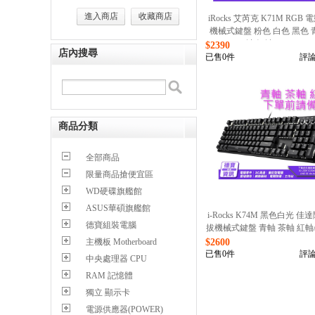
進入商店
收藏商店
iRocks 艾芮克 K71M RGB
機械式鍵盤 粉色 白色 黑色 
軸 紅軸 /083124
$2390
店內搜尋
已售0件
評論
商品分類
全部商品
限量商品搶便宜區
WD硬碟旗艦館
ASUS華碩旗艦館
i-Rocks K74M 黑色白光 佳
德寶組裝電腦
拔機械式鍵盤 青軸 茶軸 紅軸/0
$2600
主機板 Motherboard
已售0件
評論
中央處理器 CPU
RAM 記憶體
獨立 顯示卡
電源供應器(POWER)