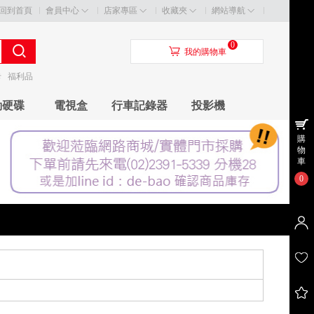
回到首頁
會員中心
店家專區
收藏夾
網站導航
0
󰃦
我的購物車
卡
福利品
動硬碟
電視盒
行車記錄器
投影機
購
物
車
0