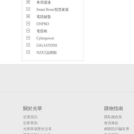
車用週邊
Smart Home智慧家庭
電競鍵盤
ONPRO
電競椅
Cyberpower
GIGASTONE
NZXT品牌館
關於光華
購物指南
交通資訊
隱私權政策
店家查詢
會員條款
光華商場歷史沿革
網購防詐騙宣導