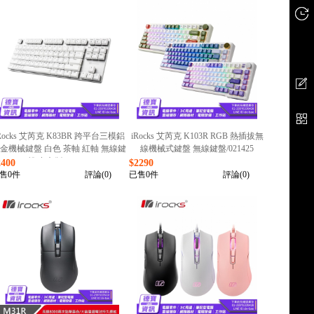
Rocks 艾芮克 K83BR 跨平台三模鋁
iRocks 艾芮克 K103R RGB 熱插拔無
金機械鍵盤 白色 茶軸 紅軸 無線鍵
線機械式鍵盤 無線鍵盤/021425
盤 中文版/051625
2400
$2290
售0件
評論(0)
已售0件
評論(0)