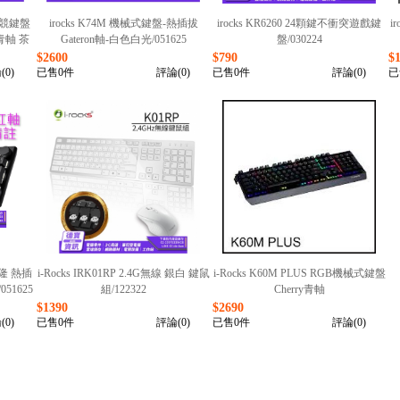
 電競鍵盤
irocks K74M 機械式鍵盤-熱插拔
irocks KR6260 24顆鍵不衝突遊戲鍵
i
青軸 茶
Gateron軸-白色白光/051625
盤/030224
$2600
$790
$
(0)
已售0件
評論(0)
已售0件
評論(0)
已
達隆 熱插
i-Rocks IRK01RP 2.4G無線 銀白 鍵鼠
i-Rocks K60M PLUS RGB機械式鍵盤
51625
組/122322
Cherry青軸
$1390
$2690
(0)
已售0件
評論(0)
已售0件
評論(0)