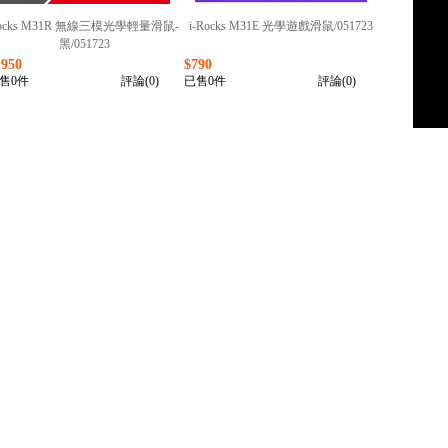
rocks M31R 無線三模光學輕量滑鼠-
i-Rocks M31E 光學遊戲滑鼠/051723
黑/051723
1950
$790
售0件
評論(0)
已售0件
評論(0)