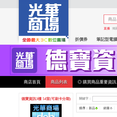
商品
商店
直播
獨
折價券
筆記型電
商店首頁
商品列表
◎ 購買商品重要資訊
關鍵字：
德寶資訊3樓 54室(可刷卡分期)
排序：
新品
銷量