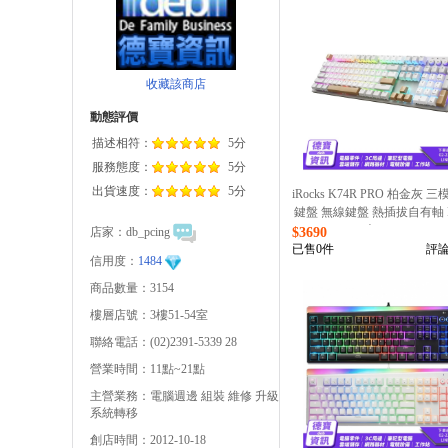
收藏該商店
動態評價
描述相符：
5分
服務態度：
5分
出貨速度：
5分
iRocks K74R PRO 柏金灰 
鍵盤 無線鍵盤 熱插拔自有軸 
光/061126
店家：
db_pcing
$3690
已售0件
評論
信用度：
1484
商品數量：3154
樓層店號：3樓51-54室
聯絡電話：(02)2391-5339 28
營業時間：11點~21點
主營業務：電腦週邊 組裝 維修 升級
系統轉移
創店時間：2012-10-18