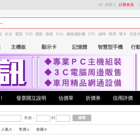
Hi
請登入
註冊會員
顯
水冷
電競
SSD
護眼
曲面
NAS
網路攝影機
CPU
縮時
商用
雙卡
充值
腦
主機板
顯示卡
記憶體
智慧型手機
行
！
發票開立說明
估價單
折價券
信用評價
售價：
到
搜尋
人氣
售價
收藏