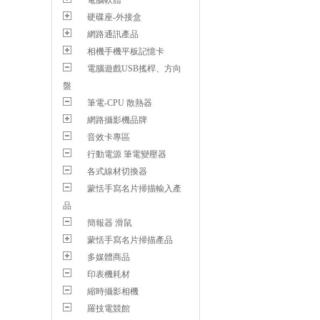
電腦軟體
硬碟座-外接盒
網路通訊產品
相機手機平板記憶卡
電腦遊戲USB搖桿、方向
盤
筆電-CPU 散熱器
網路攝影機品牌
音效卡專區
行動電源 筆電變壓器
各式線材切換器
蒙恬手寫名片掃描輸入產
品
簡報器 滑鼠
蒙恬手寫名片掃描產品
多媒體商品
印表機耗材
縮時攝影相機
羅技電競館