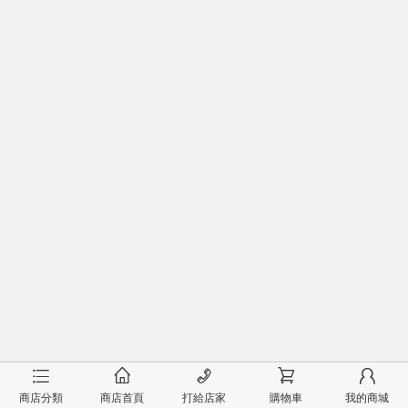
󰂦
󰂠
󰄫
󰂟
󰂢
商店分類
商店首頁
打給店家
購物車
我的商城