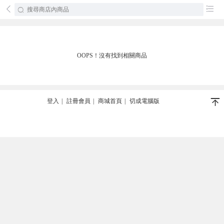
󰄕
󰂦
OOPS！沒有找到相關商品
󰄬
登入
|
註冊會員
|
商城首頁
|
切成電腦版