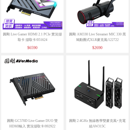
圓剛 Live Gamer HDMI 2.1 PCIe 實況擷
圓剛 AM330 Live Streamer MIC 330 黑
取卡 擷取卡/051624
鳩動圈式XLR麥克風/122722
$6590
$2690
圓剛 GC570D Live Gamer DUO 雙
圓剛 2.4GHz 無線教學雙麥克風+充電
HDMI輸入 實況擷取卡/092922
組AW315C