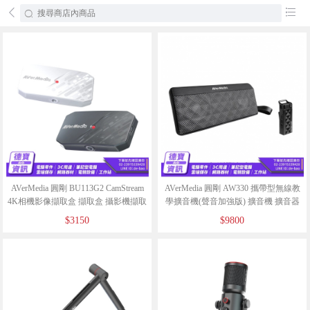
󰄕
󰂦
AVerMedia 圓剛 BU113G2 CamStream
AVerMedia 圓剛 AW330 攜帶型無線教
4K相機影像擷取盒 擷取盒 攝影機擷取
學擴音機(聲音加強版) 擴音機 擴音器
盒 相機擷取盒/063025
教學擴音機 大聲公/12725
$3150
$9800