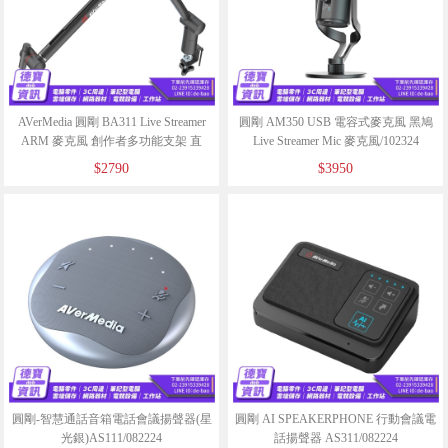
AVerMedia 圓剛 BA311 Live Streamer
圓剛 AM350 USB 電容式麥克風 黑鳩
ARM 麥克風 創作者多功能支架 直
Live Streamer Mic 麥克風/102324
播/102424
$2790
$3950
圓剛-智慧通話音箱電話會議揚聲器(星
圓剛 AI SPEAKERPHONE 行動會議電
光銀)AS111/082224
話揚聲器 AS311/082224