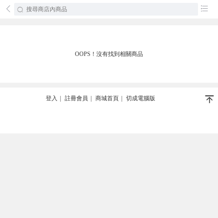
󰄕
󰂦
OOPS！沒有找到相關商品
󰄬
登入
|
註冊會員
|
商城首頁
|
切成電腦版