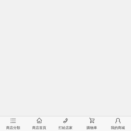
󰂦
󰂠
󰄫
󰂟
󰂢
商店分類
商店首頁
打給店家
購物車
我的商城