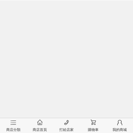
󰂦
󰂠
󰄫
󰂟
󰂢
商店分類
商店首頁
打給店家
購物車
我的商城