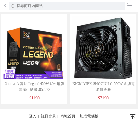
󰄕
󰂦
Xigmatek 富鈞 Legend 450W 80+ 銅牌
XIGMATEK SHOGUN G 550W 金牌電
電源供應器 /052223
源供應器
$1190
$3190
󰄬
登入
|
註冊會員
|
商城首頁
|
切成電腦版