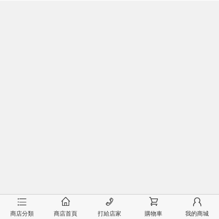
󰂦
󰂠
󰄫
󰂟
󰂢
商店分類
商店首頁
打給店家
購物車
我的商城