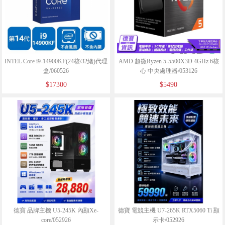
INTEL Core i9-14900KF(24核/32緒)代理
AMD 超微Ryzen 5-5500X3D 4GHz 6核
盒/060526
心 中央處理器/053126
$17300
$5490
德寶 品牌主機 U5-245K 內顯Xe-
德寶 電競主機 U7-265K RTX5060 Ti 顯
core/052926
示卡/052926