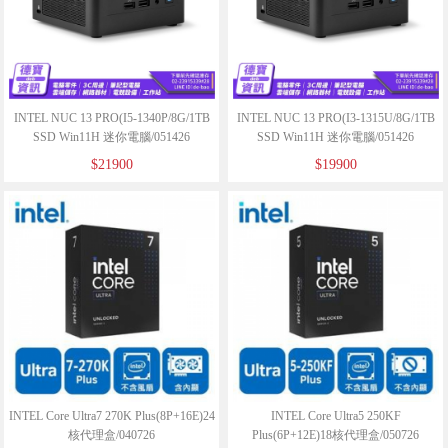
INTEL NUC 13 PRO(I5-1340P/8G/1TB
INTEL NUC 13 PRO(I3-1315U/8G/1TB
SSD Win11H 迷你電腦/051426
SSD Win11H 迷你電腦/051426
$21900
$19900
INTEL Core Ultra7 270K Plus(8P+16E)24
INTEL Core Ultra5 250KF
核代理盒/040726
Plus(6P+12E)18核代理盒/050726