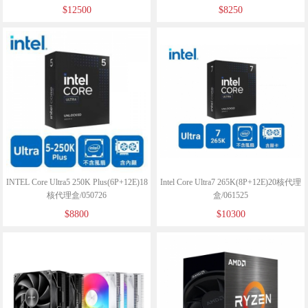
$12500
$8250
INTEL Core Ultra5 250K Plus(6P+12E)18
Intel Core Ultra7 265K(8P+12E)20核代理
核代理盒/050726
盒/061525
$8800
$10300