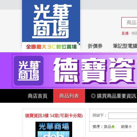
商品
商店
直播
獨
折價券
筆記型電
商店首頁
商品列表
◎ 購買商品重要資訊
關鍵字：
德寶資訊3樓 54室(可刷卡分期)
排序：
新品
銷量