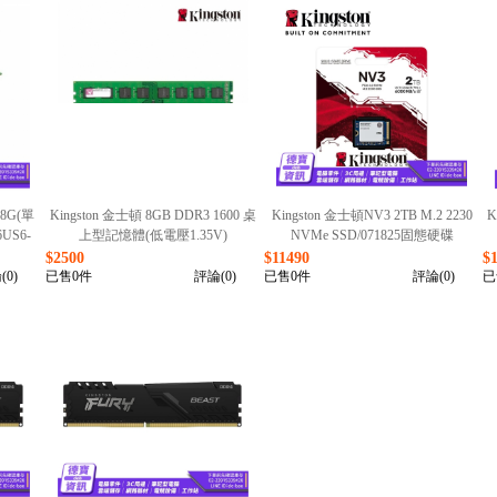
 8G(單
Kingston 金士頓 8GB DDR3 1600 桌
Kingston 金士頓NV3 2TB M.2 2230
US6-
上型記憶體(低電壓1.35V)
NVMe SSD/071825固態硬碟
(KVR16LN11/8)/070126
(SNV3SM3/2T0)/050726
$2500
$11490
$
(0)
已售0件
評論(0)
已售0件
評論(0)
已