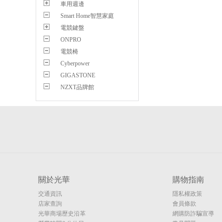
車用週邊
Smart Home智慧家庭
電競鍵盤
ONPRO
電競椅
Cyberpower
GIGASTONE
NZXT品牌館
關於光華
購物指南
交通資訊
隱私權政策
店家查詢
會員條款
光華商場歷史沿革
網購防詐騙宣導