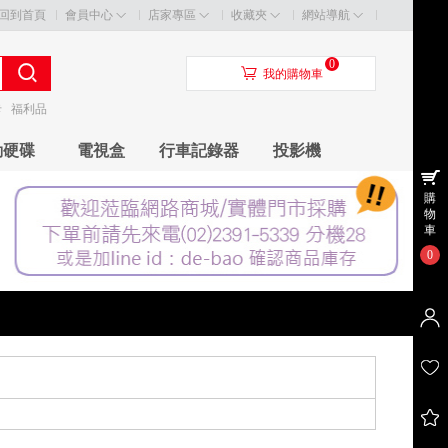
回到首頁
會員中心
店家專區
收藏夾
網站導航
0
󰃦
我的購物車
卡
福利品
動硬碟
電視盒
行車記錄器
投影機
購
物
車
0