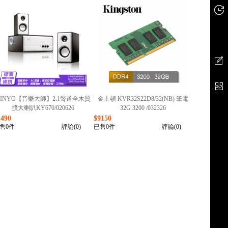
KINYO【音樂大師】2.1聲道全木質
金士頓 KVR32S22D8/32(NB) 筆電
擴大喇叭KY670/020626
32G 3200 /032326
1490
$9150
售0件
評論(0)
已售0件
評論(0)