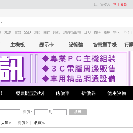
Hi
請登入
註冊會員
顯
水冷
電競
SSD
護眼
曲面
NAS
網路攝影機
CPU
縮時
商用
雙卡
充值
腦
主機板
顯示卡
記憶體
智慧型手機
行
！
發票開立說明
估價單
折價券
信用評價
售價：
到
搜尋
人氣
售價
收藏