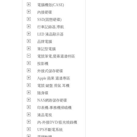
電腦機殼(CASE)
內接硬碟
SSD(固態硬碟)
行車記錄器,導航
LED 液晶顯示器
品牌電腦
筆記型電腦
電競筆電,螢幕週邊特區
投影機
外接式儲存硬碟
Apple 蘋果 週邊專區
電競 鍵盤 滑鼠 耳機
隨身碟
NAS網路儲存硬碟
印表機-事務機掃瞄機
液晶電視
內-外接DVD/藍光燒錄機
UPS不斷電系統