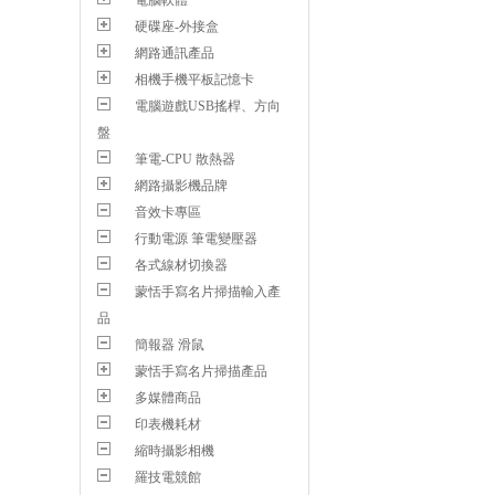
電腦軟體
硬碟座-外接盒
網路通訊產品
相機手機平板記憶卡
電腦遊戲USB搖桿、方向
盤
筆電-CPU 散熱器
網路攝影機品牌
音效卡專區
行動電源 筆電變壓器
各式線材切換器
蒙恬手寫名片掃描輸入產
品
簡報器 滑鼠
蒙恬手寫名片掃描產品
多媒體商品
印表機耗材
縮時攝影相機
羅技電競館