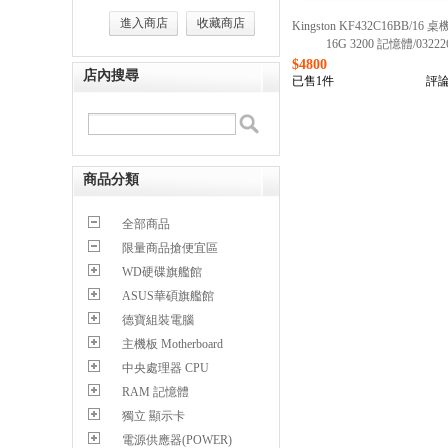
進入商店
收藏商店
Kingston KF432C16BB/16 桌
16G 3200 記憶體/03222
$4800
店內搜尋
已售1件
評論
商品分類
全部商品
限量商品搶便宜區
WD硬碟旗艦館
ASUS華碩旗艦館
德寶組裝電腦
主機板 Motherboard
中央處理器 CPU
RAM 記憶體
獨立 顯示卡
電源供應器(POWER)