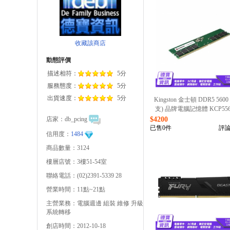
收藏該商店
動態評價
描述相符：
5分
服務態度：
5分
出貨速度：
5分
Kingston 金士頓 DDR5 5600
支) 品牌電腦記憶體 KCP556
8/080526
店家：
db_pcing
$4200
已售0件
評論
信用度：
1484
商品數量：3124
樓層店號：3樓51-54室
聯絡電話：(02)2391-5339 28
營業時間：11點~21點
主營業務：電腦週邊 組裝 維修 升級
系統轉移
創店時間：2012-10-18