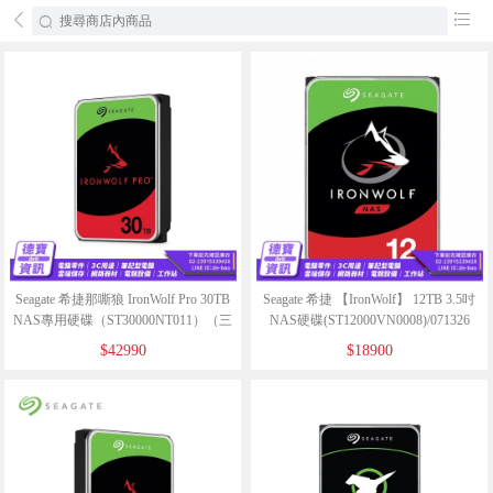
󰄕
󰂦
Seagate 希捷那嘶狼 IronWolf Pro 30TB
Seagate 希捷 【IronWolf】 12TB 3.5吋
NAS專用硬碟（ST30000NT011）（三
NAS硬碟(ST12000VN0008)/071326
年資料救援）/060426
$42990
$18900