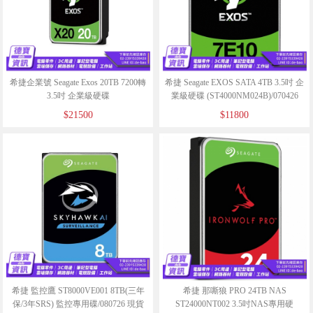
希捷企業號 Seagate Exos 20TB 7200轉
希捷 Seagate EXOS SATA 4TB 3.5吋 企
3.5吋 企業級硬碟
業級硬碟 (ST4000NM024B)/070426
ST20000NM002H/020526
$21500
$11800
希捷 監控鷹 ST8000VE001 8TB(三年
希捷 那嘶狼 PRO 24TB NAS
保/3年SRS) 監控專用碟/080726 現貨
ST24000NT002 3.5吋NAS專用硬