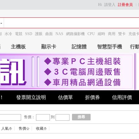
Hi
請登入
註冊會員
顯
水冷
電競
SSD
護眼
曲面
NAS
網路攝影機
CPU
縮時
商用
雙卡
充值
腦
主機板
顯示卡
記憶體
智慧型手機
行
！
發票開立說明
估價單
折價券
信用評價
售價：
到
搜尋
人氣
售價
收藏