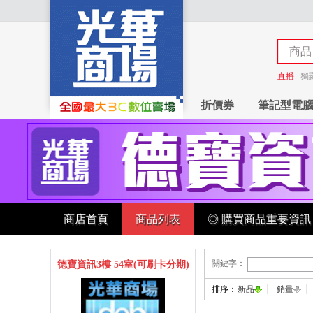
商品
商店
直播
獨
折價券
筆記型電
商店首頁
商品列表
◎ 購買商品重要資訊
關鍵字：
德寶資訊3樓 54室(可刷卡分期)
排序：
新品
銷量