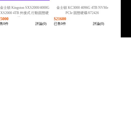
金士頓 Kingston SXS2000/4000G
金士頓 KC3000 4096G 4TB NVMe
XS2000 4TB 外接式 行動固態硬
PCIe 固態硬碟/072426
碟/050726
25000
$21600
售0件
評論(0)
已售0件
評論(0)