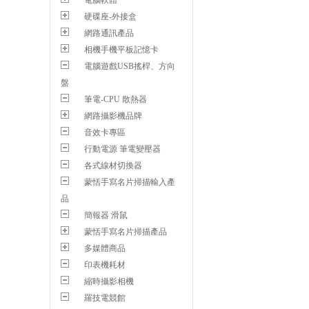
電腦軟體
硬碟座-外接盒
網路通訊產品
相機手機平板記憶卡
電腦遊戲USB搖桿、方向
盤
筆電-CPU 散熱器
網路攝影機品牌
音效卡專區
行動電源 筆電變壓器
各式線材切換器
蒙恬手寫名片掃描輸入產
品
簡報器 滑鼠
蒙恬手寫名片掃描產品
多媒體商品
印表機耗材
縮時攝影相機
羅技電競館