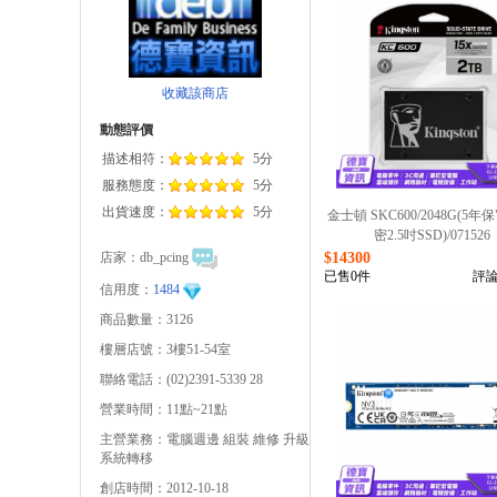
收藏該商店
動態評價
描述相符：
5分
服務態度：
5分
出貨速度：
5分
金士頓 SKC600/2048G(5年保
密2.5吋SSD)/071526
店家：
db_pcing
$14300
已售0件
評論
信用度：
1484
商品數量：3126
樓層店號：3樓51-54室
聯絡電話：(02)2391-5339 28
營業時間：11點~21點
主營業務：電腦週邊 組裝 維修 升級
系統轉移
創店時間：2012-10-18