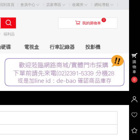
回到首頁
會員中心
店家專區
收藏夾
網站導航
0
󰃦
我的購物車
卡
福利品
動硬碟
電視盒
行車記錄器
投影機
購
物
車
0