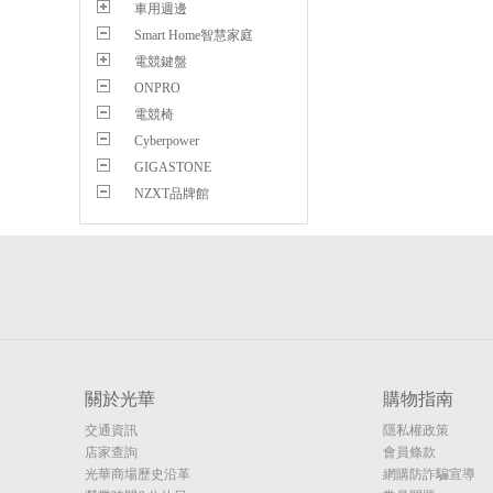
車用週邊
Smart Home智慧家庭
電競鍵盤
ONPRO
電競椅
Cyberpower
GIGASTONE
NZXT品牌館
關於光華
購物指南
交通資訊
隱私權政策
店家查詢
會員條款
光華商場歷史沿革
網購防詐騙宣導