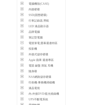
電腦機殼(CASE)
內接硬碟
SSD(固態硬碟)
行車記錄器,導航
LED 液晶顯示器
品牌電腦
筆記型電腦
電競筆電,螢幕週邊特區
投影機
外接式儲存硬碟
Apple 蘋果 週邊專區
電競 鍵盤 滑鼠 耳機
隨身碟
NAS網路儲存硬碟
印表機-事務機掃瞄機
液晶電視
內-外接DVD/藍光燒錄機
UPS不斷電系統