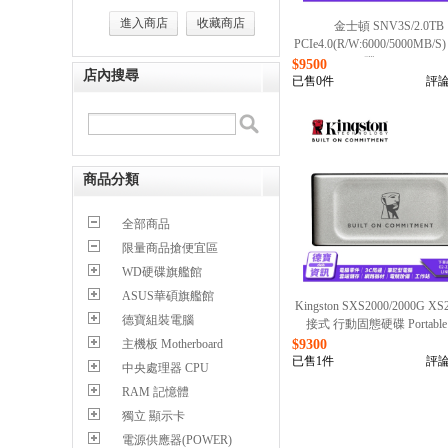
進入商店
收藏商店
金士頓 SNV3S/2.0TB
PCIe4.0(R/W:6000/5000MB/
碟/062626
$9500
店內搜尋
已售0件
評論
商品分類
全部商品
限量商品搶便宜區
WD硬碟旗艦館
ASUS華碩旗艦館
Kingston SXS2000/2000G XS
德寶組裝電腦
接式 行動固態硬碟 Portable
2TB/021526
$9300
主機板 Motherboard
已售1件
評論
中央處理器 CPU
RAM 記憶體
獨立 顯示卡
電源供應器(POWER)