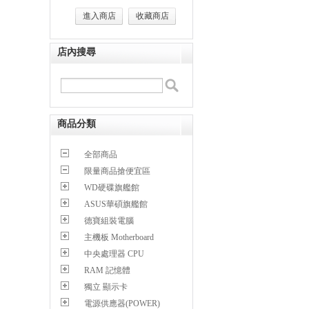
進入商店
收藏商店
店內搜尋
商品分類
全部商品
限量商品搶便宜區
WD硬碟旗艦館
ASUS華碩旗艦館
德寶組裝電腦
主機板 Motherboard
中央處理器 CPU
RAM 記憶體
獨立 顯示卡
電源供應器(POWER)