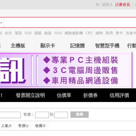
Hi
請登入
註冊會員
顯
水冷
電競
SSD
護眼
曲面
NAS
網路攝影機
CPU
縮時
商用
雙卡
充值
腦
主機板
顯示卡
記憶體
智慧型手機
行
！
發票開立說明
估價單
折價券
信用評價
售價：
到
搜尋
人氣
售價
收藏