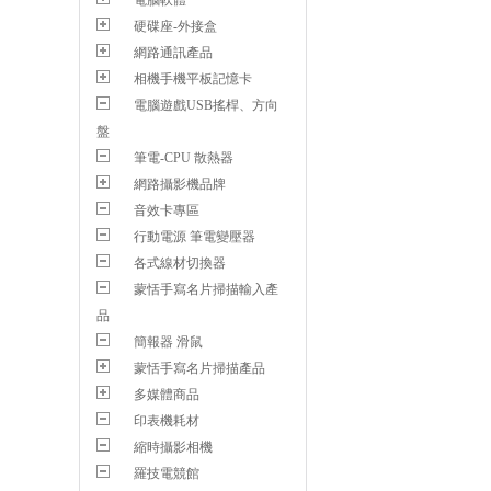
電腦軟體
硬碟座-外接盒
網路通訊產品
相機手機平板記憶卡
電腦遊戲USB搖桿、方向
盤
筆電-CPU 散熱器
網路攝影機品牌
音效卡專區
行動電源 筆電變壓器
各式線材切換器
蒙恬手寫名片掃描輸入產
品
簡報器 滑鼠
蒙恬手寫名片掃描產品
多媒體商品
印表機耗材
縮時攝影相機
羅技電競館