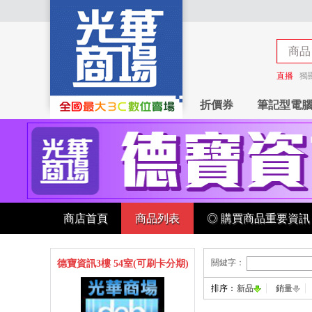
商品
商店
直播
獨
折價券
筆記型電
商店首頁
商品列表
◎ 購買商品重要資訊
關鍵字：
德寶資訊3樓 54室(可刷卡分期)
排序：
新品
銷量