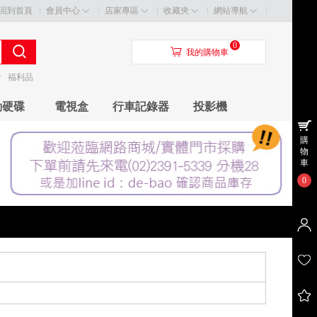
回到首頁
會員中心
店家專區
收藏夾
網站導航
0
󰃦
我的購物車
卡
福利品
動硬碟
電視盒
行車記錄器
投影機
購
物
車
0