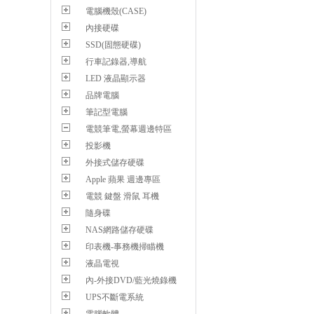
電腦機殼(CASE)
內接硬碟
SSD(固態硬碟)
行車記錄器,導航
LED 液晶顯示器
品牌電腦
筆記型電腦
電競筆電,螢幕週邊特區
投影機
外接式儲存硬碟
Apple 蘋果 週邊專區
電競 鍵盤 滑鼠 耳機
隨身碟
NAS網路儲存硬碟
印表機-事務機掃瞄機
液晶電視
內-外接DVD/藍光燒錄機
UPS不斷電系統