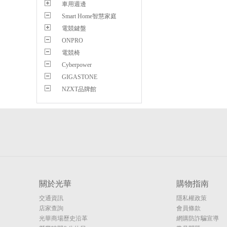
車用週邊
Smart Home智慧家庭
電競鍵盤
ONPRO
電競椅
Cyberpower
GIGASTONE
NZXT品牌館
關於光華
購物指南
交通資訊
隱私權政策
店家查詢
會員條款
光華商場歷史沿革
網購防詐騙宣導