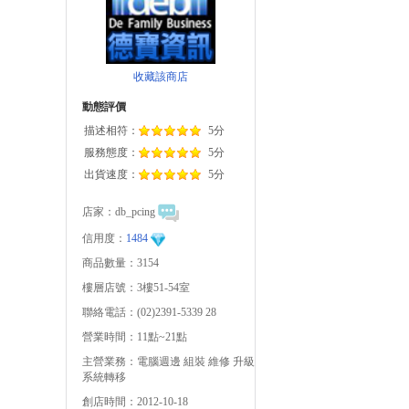
收藏該商店
動態評價
描述相符：
5分
服務態度：
5分
出貨速度：
5分
店家：
db_pcing
信用度：
1484
商品數量：3154
樓層店號：3樓51-54室
聯絡電話：(02)2391-5339 28
營業時間：11點~21點
主營業務：電腦週邊 組裝 維修 升級
系統轉移
創店時間：2012-10-18