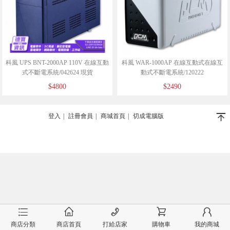
科風 UPS BNT-2000AP 110V 在線互動
科風 WAR-1000AP 在線互動式在線互
式不斷電系統/042624 現貨
動式不斷電系統/120222
$4800
$2490
󰄬
登入
|
註冊會員
|
商城首頁
|
切成電腦版
󰂦
󰂠
󰄫
󰂟
󰂢
商店分類
商店首頁
打給店家
購物車
我的商城