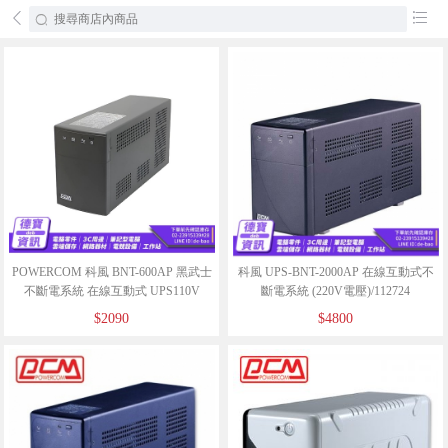
󰄕
󰂦
POWERCOM 科風 BNT-600AP 黑武士
科風 UPS-BNT-2000AP 在線互動式不
不斷電系統 在線互動式 UPS110V
斷電系統 (220V電壓)/112724
/020326
$2090
$4800