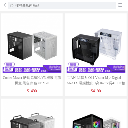
󰄕
󰂦
Cooler Master 酷碼 Q300L V3 機殼 電腦
LIAN LI 聯力 O11 Vision-M／Digital－
機殼 黑色 白色 /062126
M-ATX 電腦機殼 U高162 卡長410 1x預
裝扇/062126
$1490
$4190