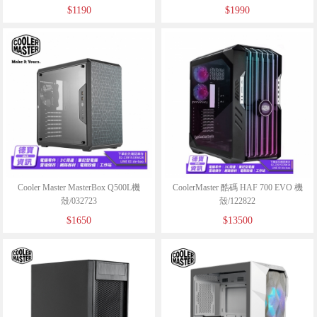
$1190
$1990
Cooler Master MasterBox Q500L機
CoolerMaster 酷碼 HAF 700 EVO 機
殼/032723
殼/122822
$1650
$13500