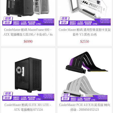
CoolerMaster 酷碼 MasterFrame 600－
Cooler Master 酷碼 通用型垂直顯卡支架
ATX 電腦機殼 U高190／卡長485／4x
套件 V3 黑色 白色
預裝風扇/061625
MASTERACCESSORY/041625
$6990
$2550
CoolerMaster 酷碼 ELITE 301 LITE－
CoolerMaster PCIE 4.0 X16 延長線 轉向
ATX 電腦機殼/071524
排線 - 200MM/052123