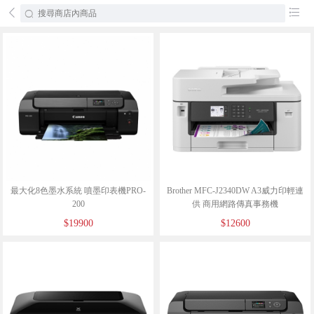
󰄕
󰂦
最大化8色墨水系統 噴墨印表機PRO-
Brother MFC-J2340DW A3威力印輕連
200
供 商用網路傳真事務機
$19900
$12600