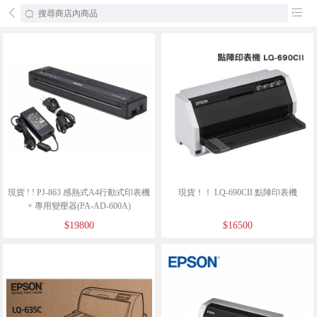
󰄕
󰂦
現貨 ! ! PJ-863 感熱式A4行動式印表機
現貨！！ LQ-690CII 點陣印表機
+ 專用變壓器(PA-AD-600A)
$19800
$16500