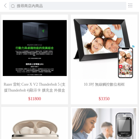
󰄕
󰂦
Razer 雷蛇 Core X V2 Thunderbolt 5 (支
10.1吋 無線觸控數位相框
援Thunderbolt 4)顯示卡 擴充盒 外接盒
$11800
$3350