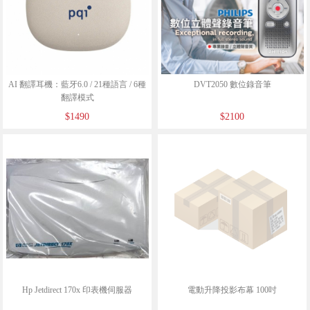
AI 翻譯耳機：藍牙6.0 / 21種語言 / 6種
DVT2050 數位錄音筆
翻譯模式
$1490
$2100
Hp Jetdirect 170x 印表機伺服器
電動升降投影布幕 100吋