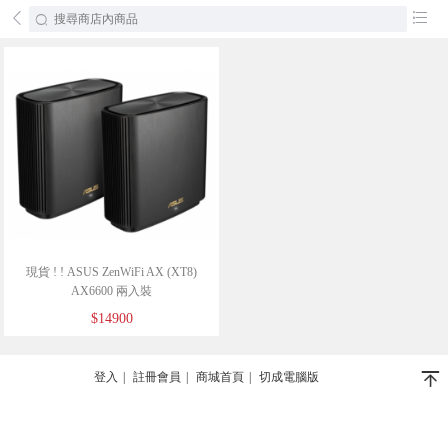
󰄕
󰂦
現貨 ! ! ASUS ZenWiFi AX (XT8)
AX6600 兩入裝
$14900
󰄬
登入
|
註冊會員
|
商城首頁
|
切成電腦版