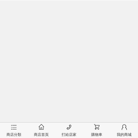
󰂦
󰂠
󰄫
󰂟
󰂢
商店分類
商店首頁
打給店家
購物車
我的商城