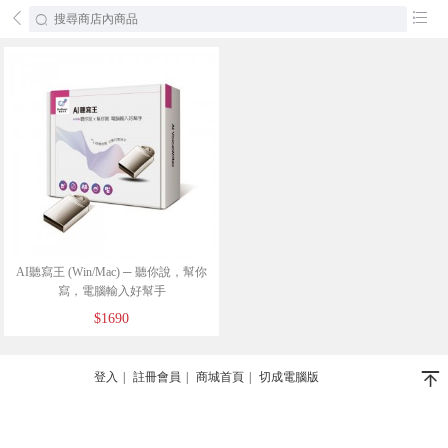
󰄕
󰂦
AI聽寫王 (Win/Mac) ─ 聽你說，幫你
寫，電腦輸入好幫手
$1690
󰄬
登入
|
註冊會員
|
商城首頁
|
切成電腦版