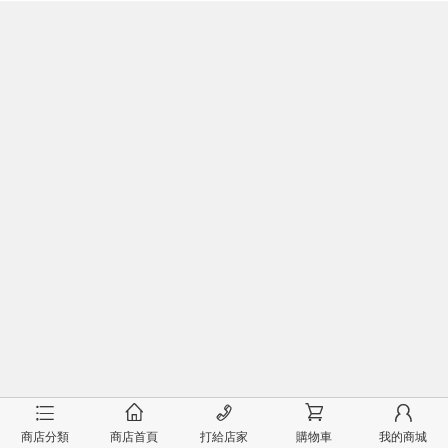
󰂦
󰂠
󰄫
󰂟
󰂢
商店分類
商店首頁
打給店家
購物車
我的商城