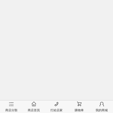
󰂦
󰂠
󰄫
󰂟
󰂢
商店分類
商店首頁
打給店家
購物車
我的商城