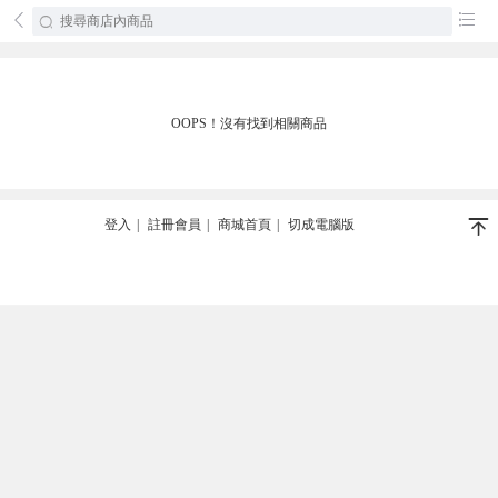
󰄕
󰂦
OOPS！沒有找到相關商品
󰄬
登入
|
註冊會員
|
商城首頁
|
切成電腦版