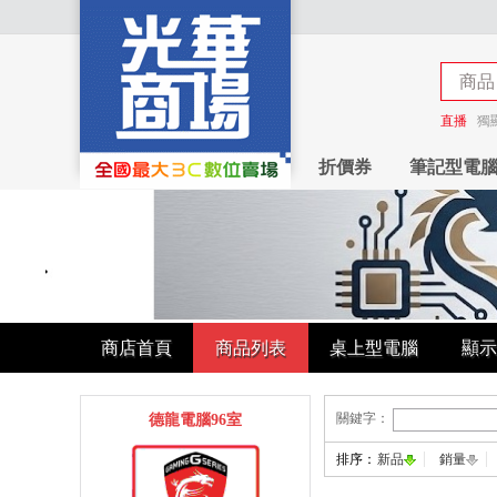
商品
商店
直播
獨
折價券
筆記型電
商店首頁
商品列表
桌上型電腦
顯示
關鍵字：
德龍電腦96室
排序：
新品
銷量