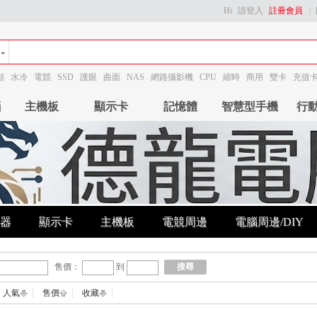
Hi
請登入
註冊會員
顯
水冷
電競
SSD
護眼
曲面
NAS
網路攝影機
CPU
縮時
商用
雙卡
充值
腦
主機板
顯示卡
記憶體
智慧型手機
行
器
顯示卡
主機板
電競周邊
電腦周邊/DIY
售價：
到
搜尋
人氣
售價
收藏