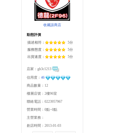
收藏該商店
動態評價
描述相符：
5分
服務態度：
5分
出貨速度：
5分
店家：
gh3c1213
信用度：
46
商品數量：12
樓層店號：2樓96室
聯絡電話：0223957967
營業時間：0點~0點
主營業務：
創店時間：2013-01-03