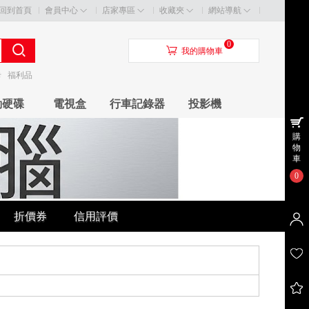
回到首頁
會員中心
店家專區
收藏夾
網站導航
0
󰃦
我的購物車
卡
福利品
動硬碟
電視盒
行車記錄器
投影機
購
物
車
0
折價券
信用評價