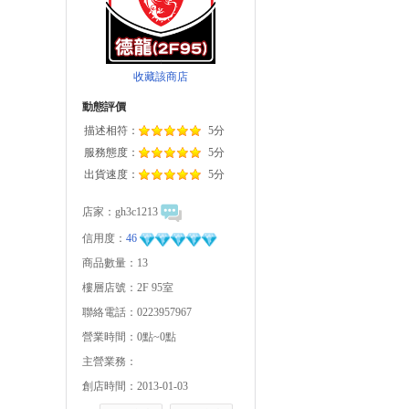
收藏該商店
動態評價
描述相符：
5分
服務態度：
5分
出貨速度：
5分
店家：
gh3c1213
信用度：
46
商品數量：13
樓層店號：2F 95室
聯絡電話：0223957967
營業時間：0點~0點
主營業務：
創店時間：2013-01-03