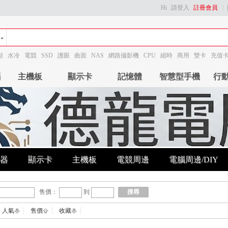
Hi
請登入
註冊會員
顯
水冷
電競
SSD
護眼
曲面
NAS
網路攝影機
CPU
縮時
商用
雙卡
充值
腦
主機板
顯示卡
記憶體
智慧型手機
行
器
顯示卡
主機板
電競周邊
電腦周邊/DIY
售價：
到
搜尋
人氣
售價
收藏