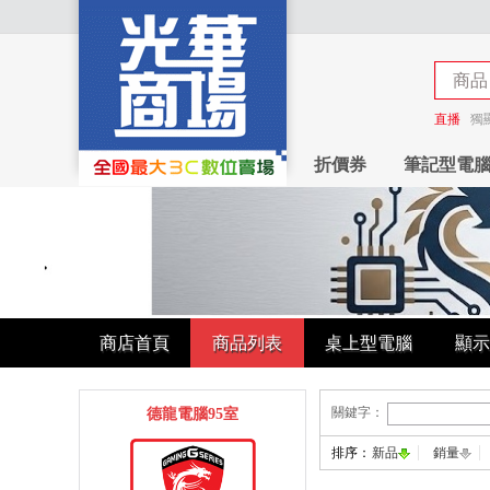
商品
商店
直播
獨
折價券
筆記型電
商店首頁
商品列表
桌上型電腦
顯示
關鍵字：
德龍電腦95室
排序：
新品
銷量