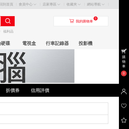
回到首頁
會員中心
店家專區
收藏夾
網站導航
0
󰃦
我的購物車
卡
福利品
動硬碟
電視盒
行車記錄器
投影機
購
物
車
0
折價券
信用評價