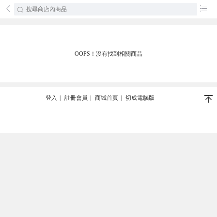
󰄕
󰂦
OOPS！沒有找到相關商品
󰄬
登入
|
註冊會員
|
商城首頁
|
切成電腦版