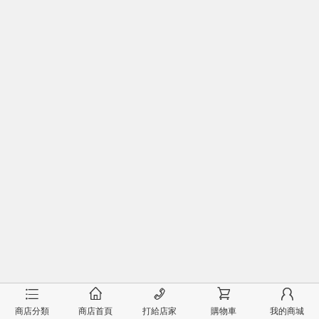
󰂦
󰂠
󰄫
󰂟
󰂢
商店分類
商店首頁
打給店家
購物車
我的商城