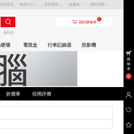
回到首頁
會員中心
店家專區
收藏夾
網站導航
0
󰃦
我的購物車
卡
福利品
動硬碟
電視盒
行車記錄器
投影機
購
物
車
0
折價券
信用評價