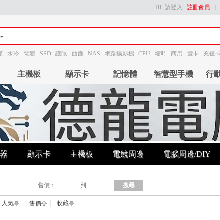
Hi
請登入
註冊會員
顯
水冷
電競
SSD
護眼
曲面
NAS
網路攝影機
CPU
縮時
商用
雙卡
充值
腦
主機板
顯示卡
記憶體
智慧型手機
行
器
顯示卡
主機板
電競周邊
電腦周邊/DIY
售價：
到
搜尋
人氣
售價
收藏