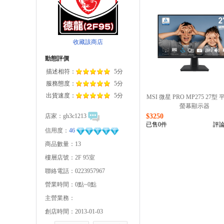
收藏該商店
動態評價
描述相符：
5分
服務態度：
5分
出貨速度：
5分
MSI 微星 PRO MP275 27型
螢幕顯示器
店家：
gh3c1213
$3250
已售0件
評論
信用度：
46
商品數量：13
樓層店號：2F 95室
聯絡電話：0223957967
營業時間：0點~0點
主營業務：
創店時間：2013-01-03