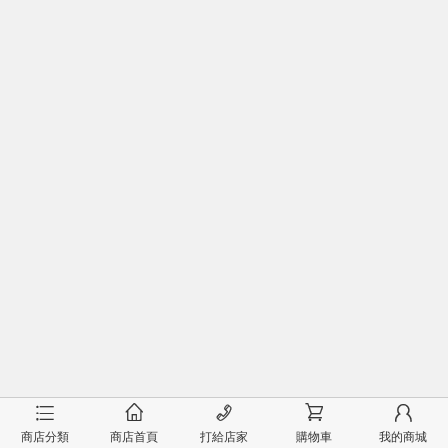
󰂦
󰂠
󰄫
󰂟
󰂢
商店分類
商店首頁
打給店家
購物車
我的商城