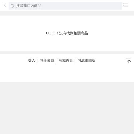
󰄕
󰂦
OOPS！沒有找到相關商品
󰄬
登入
|
註冊會員
|
商城首頁
|
切成電腦版