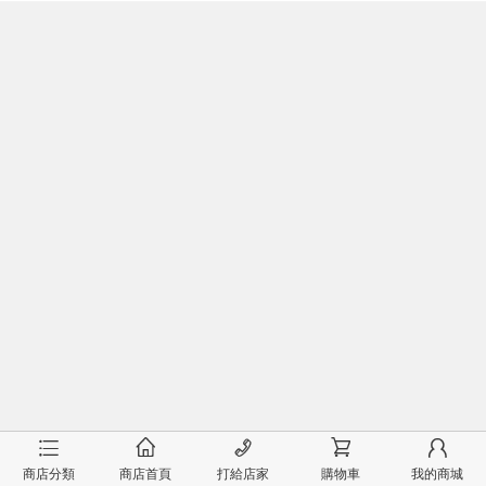
󰂦
󰂠
󰄫
󰂟
󰂢
商店分類
商店首頁
打給店家
購物車
我的商城