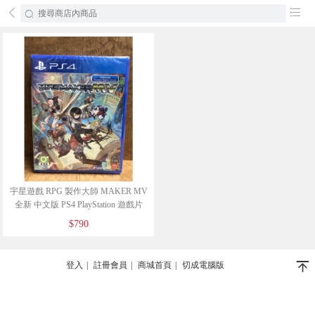
󰄕
󰂦
宇星遊戲 RPG 製作大師 MAKER MV
全新 中文版 PS4 PlayStation 遊戲片
$790
󰄬
登入
|
註冊會員
|
商城首頁
|
切成電腦版