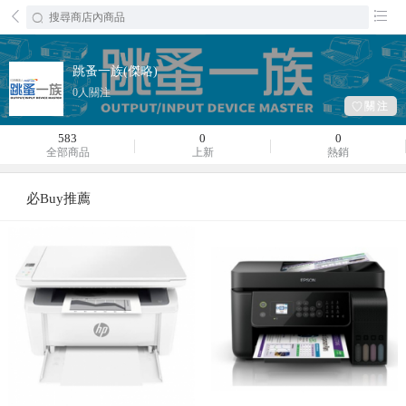
󰄕
󰂦
跳蚤一族(傑略)
0人關注
󰀾關注
583
0
0
全部商品
上新
熱銷
必Buy推薦