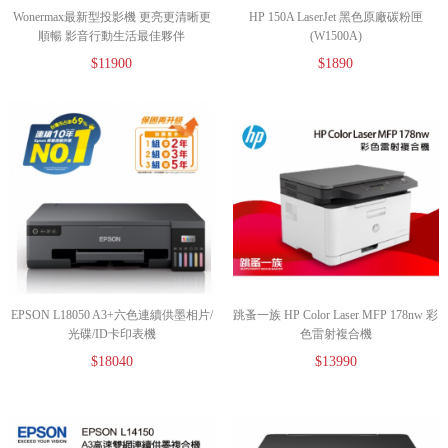
Wonermax最新型投影機 更亮更清晰更
HP 150A LaserJet 黑色原廠碳粉匣
順暢 影音行動生活最佳夥伴
(W1500A)
【Wondermax】 SS5音質系智慧型高亮
$11900
$1890
度投影機
EPSON L18050 A3+六色連續供墨相片/
跳蚤一族 HP Color Laser MFP 178nw 彩
光碟/ID卡印表機
色雷射複合機
$18040
$13990