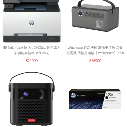
HP Color LaserJet Pro 3303fdw 彩色雷射
Wondermax最新機種 影像更清晰 音效
多功能事務機(499M8A)
更震撼 傳輸更順暢【Wondermax】 SS6
影音系智慧型高亮度投影機
$21900
$16900