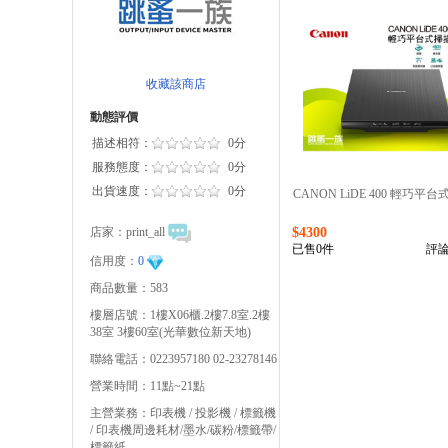
收藏該商店
動態評價
描述相符：
0分
服務態度：
0分
出貨速度：
0分
CANON LiDE 400 輕巧平
店家：
print_all
$4300
已售0件
評論
信用度：
0
商品數量：583
樓層店號：1樓X06櫃.2樓7.8室.2樓
38室 3樓60室(光華數位新天地)
聯絡電話：0223957180 02-23278146
營業時間：11點~21點
主營業務：印表機 / 投影機 / 標籤機
/ 印表機周邊耗材/墨水/碳粉/標籤帶/
標籤紙