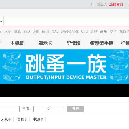
Hi
請登入
註冊會員
顯
水冷
電競
SSD
護眼
曲面
NAS
網路攝影機
CPU
縮時
商用
雙卡
充值
腦
主機板
顯示卡
記憶體
智慧型手機
行
售價：
到
搜尋
人氣
售價
收藏