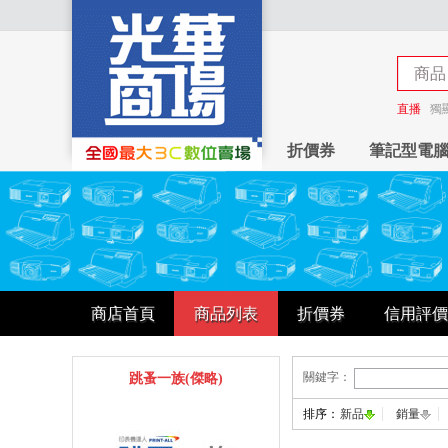
商品
商店
直播
獨
折價券
筆記型電
商店首頁
商品列表
折價券
信用評價
關鍵字：
跳蚤一族(傑略)
排序：
新品
銷量