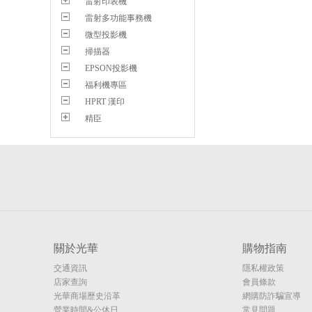
雷射印表機
雷射多功能事務機
微型投影機
掃描器
EPSON投影機
福利機專區
HPRT 漢印
精臣
關於光華
購物指南
交通資訊
隱私權政策
店家查詢
會員條款
光華商場歷史沿革
網購防詐騙宣導
營業時間&公休日
常見問題