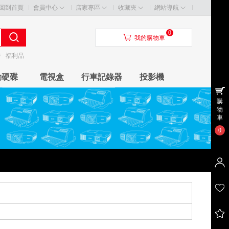
回到首頁
會員中心
店家專區
收藏夾
網站導航
0
󰃦
我的購物車
卡
福利品
動硬碟
電視盒
行車記錄器
投影機
購
物
車
0