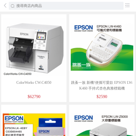
󰄕
󰂦
ColorWorks CW-C4050
跳蚤一族 新機!便攜可愛款 EPSON LW-
K460 手持式杏色典雅標籤機
$62790
$2590