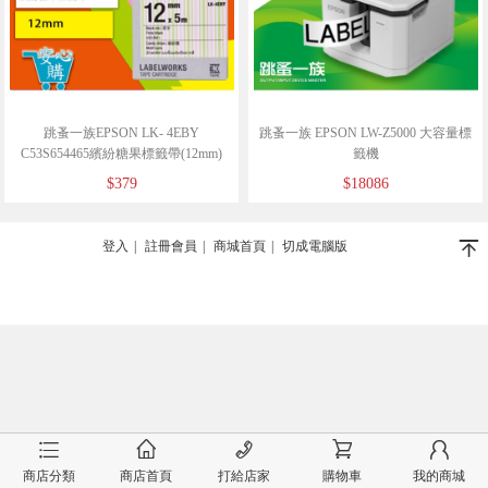
跳蚤一族EPSON LK- 4EBY
跳蚤一族 EPSON LW-Z5000 大容量標
C53S654465繽紛糖果標籤帶(12mm)
籤機
$379
$18086
󰄬
登入
|
註冊會員
|
商城首頁
|
切成電腦版
󰂦
󰂠
󰄫
󰂟
󰂢
商店分類
商店首頁
打給店家
購物車
我的商城