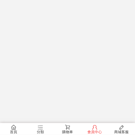
󰂠
󰂦
󰂟
󰂢
󰄦
首頁
分類
購物車
會員中心
商城客服